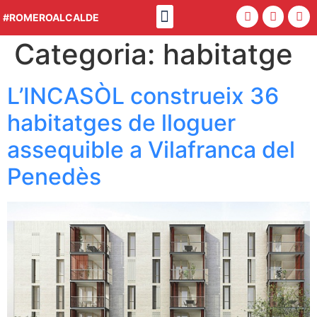
Política 4.0
#ROMEROALCALDE
Categoria:
habitatge
L’INCASÒL construeix 36
habitatges de lloguer
assequible a Vilafranca del
Penedès