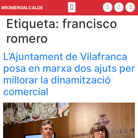
Política 4.0
#ROMEROALCALDE
Etiqueta:
francisco
romero
L’Ajuntament de Vilafranca
posa en marxa dos ajuts per
millorar la dinamització
comercial