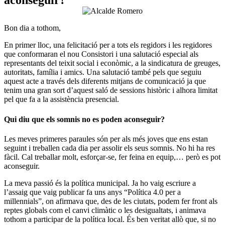
aconseguir?
Bon dia a tothom,
En primer lloc, una felicitació per a tots els regidors i les regidores
que conformaran el nou Consistori i una salutació especial als
representants del teixit social i econòmic, a la sindicatura de greuges,
autoritats, família i amics. Una salutació també pels que seguiu
aquest acte a través dels diferents mitjans de comunicació ja que
tenim una gran sort d’aquest saló de sessions històric i alhora limitat
pel que fa a la assistència presencial.
Qui diu que els somnis no es poden aconseguir?
Les meves primeres paraules són per als més joves que ens estan
seguint i treballen cada dia per assolir els seus somnis. No hi ha res
fàcil. Cal treballar molt, esforçar-se, fer feina en equip,… però es pot
aconseguir.
La meva passió és la política municipal. Ja ho vaig escriure a
l’assaig que vaig publicar fa uns anys “Política 4.0 per a
millennials”, on afirmava que, des de les ciutats, podem fer front als
reptes globals com el canvi climàtic o les desigualtats, i animava
tothom a participar de la política local. És ben veritat allò que, si no