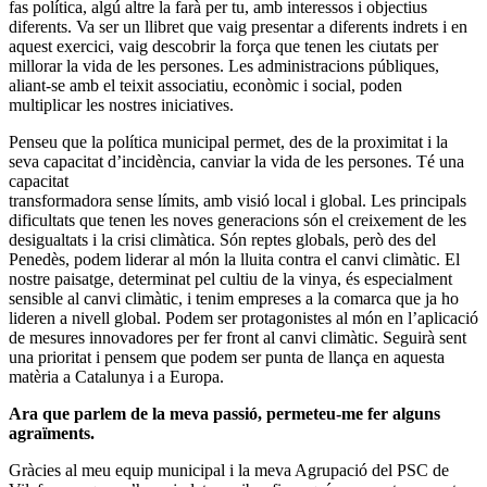
fas política, algú altre la farà per tu, amb interessos i objectius
diferents. Va ser un llibret que vaig presentar a diferents indrets i en
aquest exercici, vaig descobrir la força que tenen les ciutats per
millorar la vida de les persones. Les administracions públiques,
aliant-se amb el teixit associatiu, econòmic i social, poden
multiplicar les nostres iniciatives.
Penseu que la política municipal permet, des de la proximitat i la
seva capacitat d’incidència, canviar la vida de les persones. Té una
capacitat
transformadora sense límits, amb visió local i global. Les principals
dificultats que tenen les noves generacions són el creixement de les
desigualtats i la crisi climàtica. Són reptes globals, però des del
Penedès, podem liderar al món la lluita contra el canvi climàtic. El
nostre paisatge, determinat pel cultiu de la vinya, és especialment
sensible al canvi climàtic, i tenim empreses a la comarca que ja ho
lideren a nivell global. Podem ser protagonistes al món en l’aplicació
de mesures innovadores per fer front al canvi climàtic. Seguirà sent
una prioritat i pensem que podem ser punta de llança en aquesta
matèria a Catalunya i a Europa.
Ara que parlem de la meva passió, permeteu-me fer alguns
agraïments.
Gràcies al meu equip municipal i la meva Agrupació del PSC de