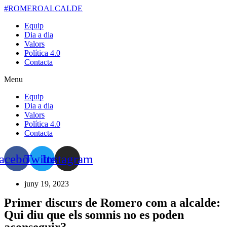
Salta
#ROMEROALCALDE
al
Equip
contingut
Dia a dia
Valors
Política 4.0
Contacta
Menu
Equip
Dia a dia
Valors
Política 4.0
Contacta
acebook
Twitter
Instagram
juny 19, 2023
Primer discurs de Romero com a alcalde:
Qui diu que els somnis no es poden