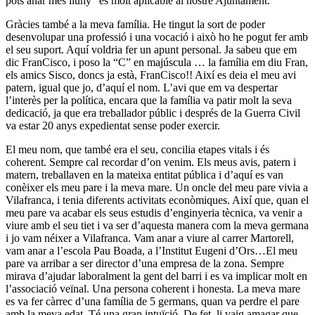
pots anar més lluny” és molt aplicable al nostre Ajuntament.
Gràcies també a la meva família. He tingut la sort de poder
desenvolupar una professió i una vocació i això ho he pogut fer amb
el seu suport. Aquí voldria fer un apunt personal. Ja sabeu que em
dic FranCisco, i poso la “C” en majúscula … la família em diu Fran,
els amics Sisco, doncs ja està, FranCisco!! Així es deia el meu avi
patern, igual que jo, d’aquí el nom. L’avi que em va despertar
l’interès per la política, encara que la família va patir molt la seva
dedicació, ja que era treballador públic i després de la Guerra Civil
va estar 20 anys expedientat sense poder exercir.
El meu nom, que també era el seu, concilia etapes vitals i és
coherent. Sempre cal recordar d’on venim. Els meus avis, patern i
matern, treballaven en la mateixa entitat pública i d’aquí es van
conèixer els meu pare i la meva mare. Un oncle del meu pare vivia a
Vilafranca, i tenia diferents activitats econòmiques. Així que, quan el
meu pare va acabar els seus estudis d’enginyeria tècnica, va venir a
viure amb el seu tiet i va ser d’aquesta manera com la meva germana
i jo vam néixer a Vilafranca. Vam anar a viure al carrer Martorell,
vam anar a l’escola Pau Boada, a l’Institut Eugeni d’Ors…El meu
pare va arribar a ser director d’una empresa de la zona. Sempre
mirava d’ajudar laboralment la gent del barri i es va implicar molt en
l’associació veïnal. Una persona coherent i honesta. La meva mare
es va fer càrrec d’una família de 5 germans, quan va perdre el pare
amb la meva edat. Té una gran intuïció. De fet, li vaig amagar que