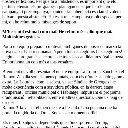
nostres reflexions. Pel que fa a l’abstenció, és important que els
partits defensin els programes i plantejaments que han fet en
campanya i precampanya, mantenir la coherència és clau si volem
baixar aquesta abstenció. Ha estat una campanya molt especial per a
mi, on he rebut molts missatges de suport.
M’he sentit estimat com mai. He rebut més caliu que mai.
Moltíssimes gràcies.
Porto un equip preparat i motivat, amb ganes de posar en marxa la
nova etapa. Una recomanació per a tots els regidors i les regidores!!:
llegiu els programes electorals de totes les candidatures. Val la pena!
Enhorabona un cop més a tots vosaltres.
Breument us vull presentar el nostre equip: La Lourdes Sánchez i el
Ramon Zaballa són els meus puntals, com els d’un castell de gamma
extra. La Lourdes, com ja sabeu, va ser Síndica de Greuges i té
molta experiència com a servidora pública, en la darrera etapa
recuperant l’oficina municipal d’Habitatge, impulsant el programa
d’adquisició i rehabilitació, entre d’altres qüestions. Què us haig de
dir del
Ramon!! Ja va ser el meu mestre a l’escola. Una persona que ha
portat la regidoria de Drets Socials en moments difícils.
Els nous fitxatges independents que s’incorporen a l’equip,
l’escriptora i activista cultural Àngels Dalmau i la professional del