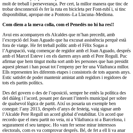
molt de treball i perseverança. Per cert, la millor manera que tinc de
trobar desconnexió és fer la ruta en bicicleta per Font-rubí i, si tinc
disponibilitat, apropar-me a Pontons–La Llacuna–Mediona.
Com diem a la meva colla, com el Penedès no hi ha res!!
Avui ens acompanyen els Alcaldes que m’han precedit, amb
l’excepció del Joan Aguado que ha excusat assistència perquè està
fora de viatge. He fet treball polític amb el Fèlix Sogas a
l’Agrupació, vaig començar de regidor amb el Joan Aguado, després
amb el Marcel Esteve i en els darrers anys amb el Pere Regull. Puc
afirmar que hem tingut molta sort amb les persones que han presidit
aquest plenari i han posat tot l’empeny per fer una Vilafranca millor.
Ells representen les diferents etapes i consistoris de tots aquests anys.
Estic satisfet de poder mantenir amistat amb regidors i regidores de
tots els partits polítics.
Des del govern o des de l’oposició, sempre he entès la política des
del diàleg i l’acord, posant per davant l’interès municipal per sobre
de qualsevol lògica de partit. Així us posaria un exemple ben
conegut: l’any 2013, després d’anys de festeig, vaig signar amb
l’Alcalde Pere Regull un acord global d’estabilitat. Un acord que
recordo que el meu partit no veia, ni a Vilafranca ni a Barcelona, i
segurament el seu tampoc. Ho vam fer sense mirar interessos
electorals, com es va comprovar després. Bé, de fet a ell li va anar