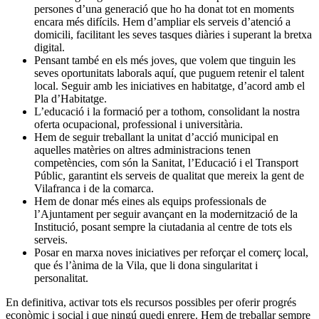
persones d’una generació que ho ha donat tot en moments
encara més difícils. Hem d’ampliar els serveis d’atenció a
domicili, facilitant les seves tasques diàries i superant la bretxa
digital.
Pensant també en els més joves, que volem que tinguin les
seves oportunitats laborals aquí, que puguem retenir el talent
local. Seguir amb les iniciatives en habitatge, d’acord amb el
Pla d’Habitatge.
L’educació i la formació per a tothom, consolidant la nostra
oferta ocupacional, professional i universitària.
Hem de seguir treballant la unitat d’acció municipal en
aquelles matèries on altres administracions tenen
competències, com són la Sanitat, l’Educació i el Transport
Públic, garantint els serveis de qualitat que mereix la gent de
Vilafranca i de la comarca.
Hem de donar més eines als equips professionals de
l’Ajuntament per seguir avançant en la modernització de la
Institució, posant sempre la ciutadania al centre de tots els
serveis.
Posar en marxa noves iniciatives per reforçar el comerç local,
que és l’ànima de la Vila, que li dona singularitat i
personalitat.
En definitiva, activar tots els recursos possibles per oferir progrés
econòmic i social i que ningú quedi enrere. Hem de treballar sempre