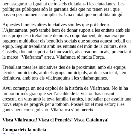
per assegurar la Igualtat de tots els ciutadans i les ciutadanes. Les
polítiques públiques són la garantia dels que no tenen res i que
passen per moments complicats. Una ciutat que no oblida ningú.
Aquestes i moltes altres iniciatives són les que pot liderar
l’Ajuntament, però també hem de donar suport a les entitats amb els
seus projectes i treballarne de nous, conjuntament, de manera que
puguem multiplicar els beneficis socials que suposa aquest treball en
equip. Seguir treballant amb les entitats del món de la cultura, dels
Castells, donant suport a la innovació, als creadors locals, potenciant
la marca “Vilafranca” arreu. Vilafranca té molta Força.
Treballant totes les iniciatives des de la proximitat, amb els equips
tècnics municipals, amb els grups municipals, amb la societat, i en
definitiva, amb tots els vilafranquins i les vilafranquines.
Avui comença un nou capítol de la història de Vilafranca. No hi ha
un honor més gran que ser l’alcalde de la vila on has nascut i
crescut, on vius amb la teva família i amics, i treballar per assolir una
nova etapa de progrés per a tothom. Posaré tot el meu esforç i les
ganes per aconseguir-ho. Vilafranca s’ho mereix.
Visca Vilafranca! Visca el Penedès! Visca Catalunya!
Comparteix la notícia