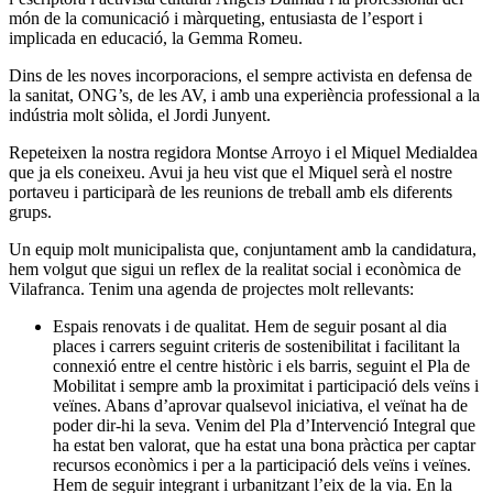
món de la comunicació i màrqueting, entusiasta de l’esport i
implicada en educació, la Gemma Romeu.
Dins de les noves incorporacions, el sempre activista en defensa de
la sanitat, ONG’s, de les AV, i amb una experiència professional a la
indústria molt sòlida, el Jordi Junyent.
Repeteixen la nostra regidora Montse Arroyo i el Miquel Medialdea
que ja els coneixeu. Avui ja heu vist que el Miquel serà el nostre
portaveu i participarà de les reunions de treball amb els diferents
grups.
Un equip molt municipalista que, conjuntament amb la candidatura,
hem volgut que sigui un reflex de la realitat social i econòmica de
Vilafranca. Tenim una agenda de projectes molt rellevants:
Espais renovats i de qualitat. Hem de seguir posant al dia
places i carrers seguint criteris de sostenibilitat i facilitant la
connexió entre el centre històric i els barris, seguint el Pla de
Mobilitat i sempre amb la proximitat i participació dels veïns i
veïnes. Abans d’aprovar qualsevol iniciativa, el veïnat ha de
poder dir-hi la seva. Venim del Pla d’Intervenció Integral que
ha estat ben valorat, que ha estat una bona pràctica per captar
recursos econòmics i per a la participació dels veïns i veïnes.
Hem de seguir integrant i urbanitzant l’eix de la via. En la