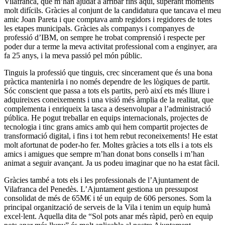
Vilafranca, que m’han ajudat a arribar fins aquí, superant moments
molt difícils. Gràcies al conjunt de la candidatura que tancava el meu
amic Joan Pareta i que comptava amb regidors i regidores de totes
les etapes municipals. Gràcies als companys i companyes de
professió d’IBM, on sempre he trobat comprensió i respecte per
poder dur a terme la meva activitat professional com a enginyer, ara
fa 25 anys, i la meva passió pel món públic.
Tinguis la professió que tinguis, crec sincerament que és una bona
pràctica mantenirla i no només dependre de les lògiques de partit.
Sóc conscient que passa a tots els partits, però així ets més lliure i
adquireixes coneixements i una visió més àmplia de la realitat, que
complementa i enriqueix la tasca a desenvolupar a l’administració
pública. He pogut treballar en equips internacionals, projectes de
tecnologia i tinc grans amics amb qui hem compartit projectes de
transformació digital, i fins i tot hem rebut reconeixements! He estat
molt afortunat de poder-ho fer. Moltes gràcies a tots ells i a tots els
amics i amigues que sempre m’han donat bons consells i m’han
animat a seguir avançant. Ja us podeu imaginar que no ha estat fàcil.
Gràcies també a tots els i les professionals de l’Ajuntament de
Vilafranca del Penedès. L’Ajuntament gestiona un pressupost
consolidat de més de 65M€ i té un equip de 606 persones. Som la
principal organització de serveis de la Vila i tenim un equip humà
excel·lent. Aquella dita de “Sol pots anar més ràpid, però en equip