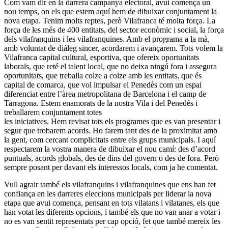
Com vam dir en la darrera campanya electoral, avui comença un
nou temps, on els que estem aquí hem de dibuixar conjuntament la
nova etapa. Tenim molts reptes, però Vilafranca té molta força. La
força de les més de 400 entitats, del sector econòmic i social, la força
dels vilafranquins i les vilafranquines. Amb el programa a la mà,
amb voluntat de diàleg sincer, acordarem i avançarem. Tots volem la
Vilafranca capital cultural, esportiva, que ofereix oportunitats
laborals, que reté el talent local, que no deixa ningú fora i assegura
oportunitats, que treballa colze a colze amb les entitats, que és
capital de comarca, que vol impulsar el Penedès com un espai
diferenciat entre l’àrea metropolitana de Barcelona i el camp de
Tarragona. Estem enamorats de la nostra Vila i del Penedès i
treballarem conjuntament totes
les iniciatives. Hem revisat tots els programes que es van presentar i
segur que trobarem acords. Ho farem tant des de la proximitat amb
la gent, com cercant complicitats entre els grups municipals. I aquí
respectarem la vostra manera de dibuixar el nou camí: des d’acord
puntuals, acords globals, des de dins del govern o des de fora. Però
sempre posant per davant els interessos locals, com ja he comentat.
Vull agrair també els vilafranquins i vilafranquines que ens han fet
confiança en les darreres eleccions municipals per liderar la nova
etapa que avui comença, pensant en tots vilatans i vilatanes, els que
han votat les diferents opcions, i també els que no van anar a votar i
no es van sentit representats per cap opció, fet que també mereix les