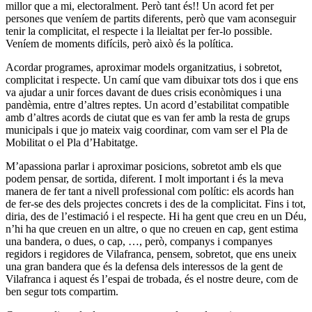
millor que a mi, electoralment. Però tant és!! Un acord fet per
persones que veníem de partits diferents, però que vam aconseguir
tenir la complicitat, el respecte i la lleialtat per fer-lo possible.
Veníem de moments difícils, però això és la política.
Acordar programes, aproximar models organitzatius, i sobretot,
complicitat i respecte. Un camí que vam dibuixar tots dos i que ens
va ajudar a unir forces davant de dues crisis econòmiques i una
pandèmia, entre d’altres reptes. Un acord d’estabilitat compatible
amb d’altres acords de ciutat que es van fer amb la resta de grups
municipals i que jo mateix vaig coordinar, com vam ser el Pla de
Mobilitat o el Pla d’Habitatge.
M’apassiona parlar i aproximar posicions, sobretot amb els que
podem pensar, de sortida, diferent. I molt important i és la meva
manera de fer tant a nivell professional com polític: els acords han
de fer-se des dels projectes concrets i des de la complicitat. Fins i tot,
diria, des de l’estimació i el respecte. Hi ha gent que creu en un Déu,
n’hi ha que creuen en un altre, o que no creuen en cap, gent estima
una bandera, o dues, o cap, …, però, companys i companyes
regidors i regidores de Vilafranca, pensem, sobretot, que ens uneix
una gran bandera que és la defensa dels interessos de la gent de
Vilafranca i aquest és l’espai de trobada, és el nostre deure, com de
ben segur tots compartim.