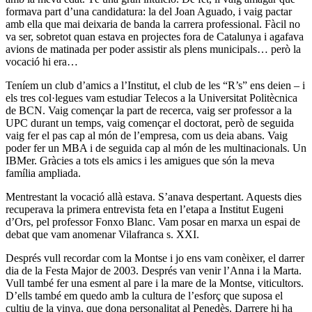
formava part d’una candidatura: la del Joan Aguado, i vaig pactar
amb ella que mai deixaria de banda la carrera professional. Fàcil no
va ser, sobretot quan estava en projectes fora de Catalunya i agafava
avions de matinada per poder assistir als plens municipals… però la
vocació hi era…
Teníem un club d’amics a l’Institut, el club de les “R’s” ens deien – i
els tres col·legues vam estudiar Telecos a la Universitat Politècnica
de BCN. Vaig començar la part de recerca, vaig ser professor a la
UPC durant un temps, vaig començar el doctorat, però de seguida
vaig fer el pas cap al món de l’empresa, com us deia abans. Vaig
poder fer un MBA i de seguida cap al món de les multinacionals. Un
IBMer. Gràcies a tots els amics i les amigues que són la meva
família ampliada.
Mentrestant la vocació allà estava. S’anava despertant. Aquests dies
recuperava la primera entrevista feta en l’etapa a Institut Eugeni
d’Ors, pel professor Fonxo Blanc. Vam posar en marxa un espai de
debat que vam anomenar Vilafranca s. XXI.
Després vull recordar com la Montse i jo ens vam conèixer, el darrer
dia de la Festa Major de 2003. Després van venir l’Anna i la Marta.
Vull també fer una esment al pare i la mare de la Montse, viticultors.
D’ells també em quedo amb la cultura de l’esforç que suposa el
cultiu de la vinya, que dona personalitat al Penedès. Darrere hi ha