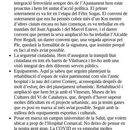
integració ferroviària sempre des de l’Ajuntament hem estat
proactius i hem fet unitat d’acció política. El primer
soterrament es va fer en l’etapa del Fèlix Sogas. El conveni de
soterrament que ens ha permès cobrir més d’un Km mentre
d’altres ciutats encara no han començat, es va treballar en els
mandats del Joan Aguado i del Marcel Esteve, i el darrer
conveni que permet la seva ampliació ho ha treballat l’Alcalde
Pere Regull, un darrer conveni que, una vegada aprovat pel
Ple, quedarà la formalitat de la signatura, que insistim perquè
es faci al més aviat possible.
La seguretat ciutadana. Hem d’assegurar la tranquil·litat
ciutadana en tots els barris de Vilafranca i fer-ho amb una
visió integral des dels diferents serveis públics.
Equipaments. Aquí ja sabeu que seguim plantejant la
rehabilitació d’espais de valor patrimonial com són l’antic
hospital i la nau del carrer Comerç, aconseguida després de
molt d’esforç des del planejament urbanístic. Rehabilitació i
ampliació que hem fet ja amb el Vinseum, Museu de les
Cultures del Vi de Catalunya, que, després d’haver superat
moltes dificultats en el projecte urbanístic, ara ja tenim ganes
que es posi en marxa al més aviat possible. Seguir amb la
millora dels equipaments esportius i culturals.
Posar en marxa un campus universitari de la Salut, que volem
ubicar a prop de l’Hospital Comarcal. No deixo de pensar en
la nostra gent gran. La COVID es va emportar moltes